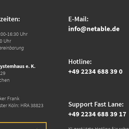
zeiten:
E-Mail:
info@netable.de
:00-16:30 Uhr
00 Uhr
ereinbarung
Hotline:
Systemhaus e. K.
+49 2234 688 39 0
 29
echen
ker Frank
Support Fast Lane:
ster Köln: HRA 38823
+49 2234 688 39 17
KI-gestützte Hotline für schne