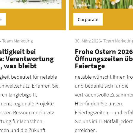
e
Corporate
- Team Marketing
30. März 2026
- Team Marketin
ltigkeit bei
Frohe Ostern 2026
e: Verantwortung
Öffnungszeiten üb
, was bleibt
Feiertage
gkeit bedeutet für netable
netable wünscht Ihnen fr
Umweltschutz. Erfahren Sie,
und bedankt sich für die
rch langlebige IT,
vertrauensvolle Zusammen
ment, regionale Projekte
Hier finden Sie unsere
sten Ressourceneinsatz
Feiertagszeiten – und erfa
tung für Menschen,
Sie uns im IT-Notfall jederz
men und die Zukunft
erreichen.