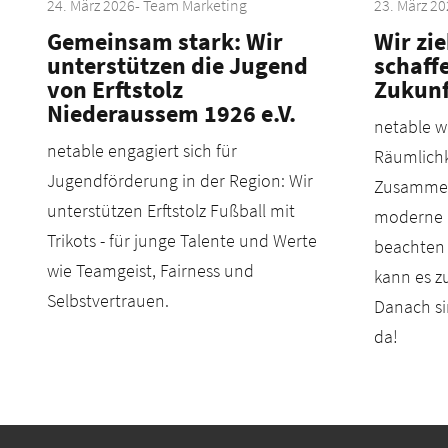
24. März 2026
- Team Marketing
23. März 2
Gemeinsam stark: Wir
Wir zi
unterstützen die Jugend
schaff
von Erftstolz
Zukunf
Niederaussem 1926 e.V.
netable w
netable engagiert sich für
Räumlichk
Jugendförderung in der Region: Wir
Zusammen
unterstützen Erftstolz Fußball mit
moderne I
Trikots - für junge Talente und Werte
beachten 
wie Teamgeist, Fairness und
kann es 
Selbstvertrauen.
Danach sin
da!