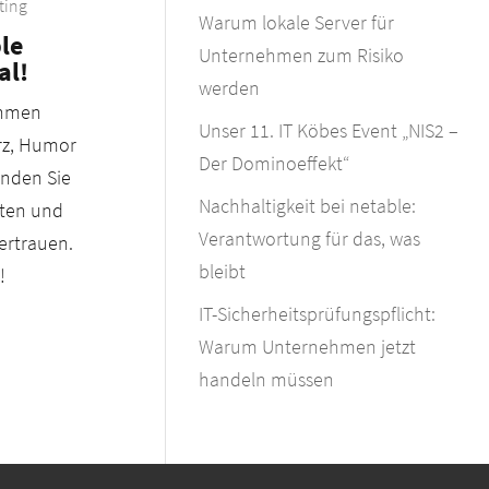
ting
Warum lokale Server für
ble
Unternehmen zum Risiko
al!
werden
ehmen
Unser 11. IT Köbes Event „NIS2 –
erz, Humor
Der Dominoeffekt“
inden Sie
Nachhaltigkeit bei netable:
iten und
Verantwortung für das, was
ertrauen.
bleibt
!
IT-Sicherheitsprüfungspflicht:
Warum Unternehmen jetzt
handeln müssen