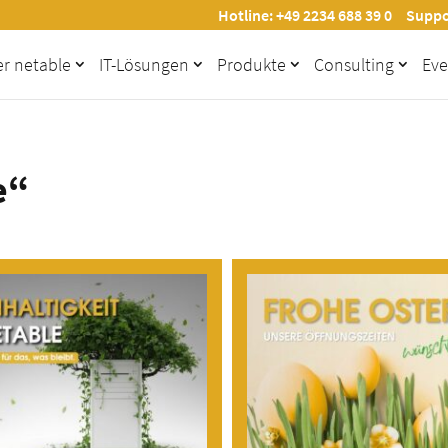
Hotline: +49 2234 688 39 0
Suppo
r netable
IT-Lösungen
Produkte
Consulting
Eve
e“