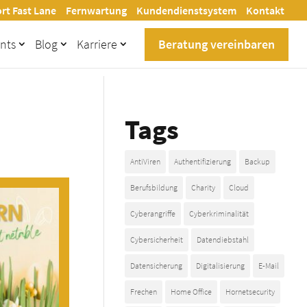
rt Fast Lane
Fernwartung
Kundendienstsystem
Kontakt
Beratung vereinbaren
nts
Blog
Karriere
Tags
AntiViren
Authentifizierung
Backup
Berufsbildung
Charity
Cloud
Cyberangriffe
Cyberkriminalität
Cybersicherheit
Datendiebstahl
Datensicherung
Digitalisierung
E-Mail
Frechen
Home Office
Hornetsecurity