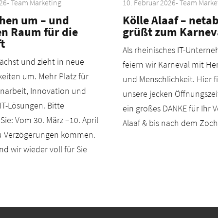
026
- Team Marketing
10. Februar 2026
- Team Marke
ehen um – und
Kölle Alaaf – neta
en Raum für die
grüßt zum Karnev
t
Als rheinisches IT-Untern
ächst und zieht in neue
feiern wir Karneval mit H
eiten um. Mehr Platz für
und Menschlichkeit. Hier f
arbeit, Innovation und
unsere jecken Öffnungsze
T-Lösungen. Bitte
ein großes DANKE für Ihr V
Sie: Vom 30. März –10. April
Alaaf & bis nach dem Zoch
zu Verzögerungen kommen.
d wir wieder voll für Sie