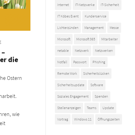
Internet
IT-Netzwerke
IT-Sicherheit
IT Köbes Event
Kundenservice
Lichterzünden
Management
Messe
Microsoft
Microsoft 365
Mitarbeiter
g
 –
netable
Netzwerk
Netzwerken
er die
Notfall
Passwort
Phishing
Remote Work
Sicherheitslücken
ohe Ostern
Sicherheitsupdate
Software
arbeit.
Soziales Engagement
Spenden
Stellenanzeigen
Teams
Update
hren, wie
Vortrag
Windows 11
Öffnungszeiten
eit