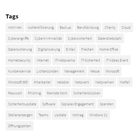
Tags
AntiViren
Authentifizierung
Backup
Berufsbildung
Charity
Cloud
Cyberangriffe
Cyberkriminalität
Cybersicherheit
Datendiebstahl
Datensicherung
Digitalisierung
E-Mail
Frechen
Home Office
Hornetsecurity
Internet
IT-Netzwerke
IT-Sicherheit
IT Köbes Event
Kundenservice
Lichterzünden
Management
Messe
Microsoft
Microsoft 365
Mitarbeiter
netable
Netzwerk
Netzwerken
Notfall
Passwort
Phishing
Remote Work
Sicherheitslücken
Sicherheitsupdate
Software
Soziales Engagement
Spenden
Stellenanzeigen
Teams
Update
Vortrag
Windows 11
Öffnungszeiten